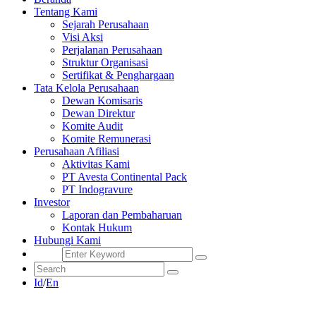
Tentang Kami
Sejarah Perusahaan
Visi Aksi
Perjalanan Perusahaan
Struktur Organisasi
Sertifikat & Penghargaan
Tata Kelola Perusahaan
Dewan Komisaris
Dewan Direktur
Komite Audit
Komite Remunerasi
Perusahaan Afiliasi
Aktivitas Kami
PT Avesta Continental Pack
PT Indogravure
Investor
Laporan dan Pembaharuan
Kontak Hukum
Hubungi Kami
Id
/
En