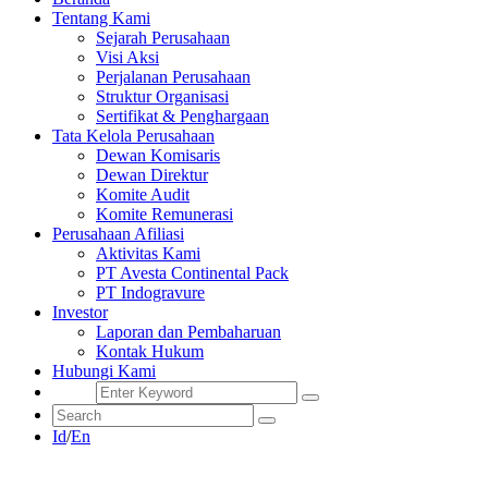
Tentang Kami
Sejarah Perusahaan
Visi Aksi
Perjalanan Perusahaan
Struktur Organisasi
Sertifikat & Penghargaan
Tata Kelola Perusahaan
Dewan Komisaris
Dewan Direktur
Komite Audit
Komite Remunerasi
Perusahaan Afiliasi
Aktivitas Kami
PT Avesta Continental Pack
PT Indogravure
Investor
Laporan dan Pembaharuan
Kontak Hukum
Hubungi Kami
Id
/
En