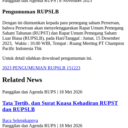
Panggilan dan Agenda RUPS
|
8 November 2023
Pengumuman RUPSLB
Dengan
ini
diumumkan
kepada
para
pemegang
saham
Perseroan,
bahwa
Perseroan
akan
menyelenggarakan
Rapat
Umum
Pemegang
Saham
Tahunan
(RUPST
) dan Rapat Umum Pemegang Saham
Luar Biasa (RUPSLB),
pada
Hari/Tanggal : Jumat, 15 Desember
2023, Waktu : 10.00 WIB, Tempat : Ruang Meeting PT Champion
Pacific Indonesia Tbk
Untuk detail silahkan download pengumuman ini.
2023 PENGUMUMAN RUPSLB 151223
Related News
Panggilan dan Agenda RUPS
|
18 Mei 2026
Tata Tertib, dan Surat Kuasa Kehadiran RUPST
dan RUPSLB
Baca Selengkapnya
Panggilan dan Agenda RUPS
|
18 Mei 2026