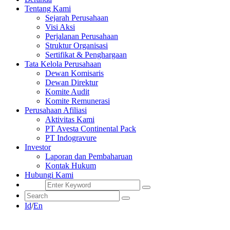
Tentang Kami
Sejarah Perusahaan
Visi Aksi
Perjalanan Perusahaan
Struktur Organisasi
Sertifikat & Penghargaan
Tata Kelola Perusahaan
Dewan Komisaris
Dewan Direktur
Komite Audit
Komite Remunerasi
Perusahaan Afiliasi
Aktivitas Kami
PT Avesta Continental Pack
PT Indogravure
Investor
Laporan dan Pembaharuan
Kontak Hukum
Hubungi Kami
Id
/
En