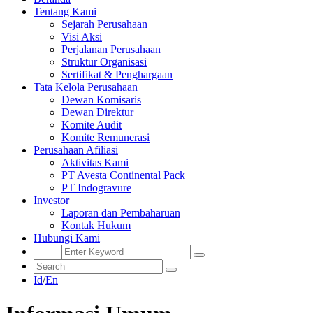
Tentang Kami
Sejarah Perusahaan
Visi Aksi
Perjalanan Perusahaan
Struktur Organisasi
Sertifikat & Penghargaan
Tata Kelola Perusahaan
Dewan Komisaris
Dewan Direktur
Komite Audit
Komite Remunerasi
Perusahaan Afiliasi
Aktivitas Kami
PT Avesta Continental Pack
PT Indogravure
Investor
Laporan dan Pembaharuan
Kontak Hukum
Hubungi Kami
Id
/
En