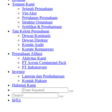
Tentang Kami
Sejarah Perusahaan
Visi Aksi
Perjalanan Perusahaan
Struktur Organisasi
Sertifikat & Penghargaan
Tata Kelola Perusahaan
Dewan Komisaris
Dewan Direktur
Komite Audit
Komite Remunerasi
Perusahaan Afiliasi
Aktivitas Kami
PT Avesta Continental Pack
PT Indogravure
Investor
Laporan dan Pembaharuan
Kontak Hukum
Hubungi Kami
Id
/
En