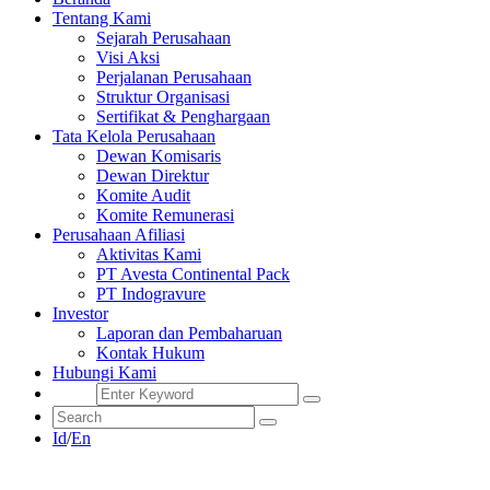
Tentang Kami
Sejarah Perusahaan
Visi Aksi
Perjalanan Perusahaan
Struktur Organisasi
Sertifikat & Penghargaan
Tata Kelola Perusahaan
Dewan Komisaris
Dewan Direktur
Komite Audit
Komite Remunerasi
Perusahaan Afiliasi
Aktivitas Kami
PT Avesta Continental Pack
PT Indogravure
Investor
Laporan dan Pembaharuan
Kontak Hukum
Hubungi Kami
Id
/
En