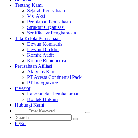
Tentang Kami
Sejarah Perusahaan
Visi Aksi
Perjalanan Perusahaan
Struktur Organisasi
Sertifikat & Penghargaan
Tata Kelola Perusahaan
Dewan Komisaris
Dewan Direktur
Komite Audit
Komite Remunerasi
Perusahaan Afiliasi
Aktivitas Kami
PT Avesta Continental Pack
PT Indogravure
Investor
Laporan dan Pembaharuan
Kontak Hukum
Hubungi Kami
Id
/
En