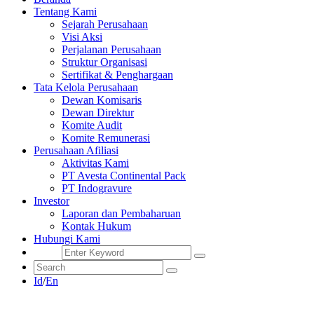
Tentang Kami
Sejarah Perusahaan
Visi Aksi
Perjalanan Perusahaan
Struktur Organisasi
Sertifikat & Penghargaan
Tata Kelola Perusahaan
Dewan Komisaris
Dewan Direktur
Komite Audit
Komite Remunerasi
Perusahaan Afiliasi
Aktivitas Kami
PT Avesta Continental Pack
PT Indogravure
Investor
Laporan dan Pembaharuan
Kontak Hukum
Hubungi Kami
Id
/
En