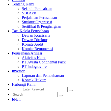
Tentang Kami
Sejarah Perusahaan
Visi Aksi
Perjalanan Perusahaan
Struktur Organisasi
Sertifikat & Penghargaan
Tata Kelola Perusahaan
Dewan Komisaris
Dewan Direktur
Komite Audit
Komite Remunerasi
Perusahaan Afiliasi
Aktivitas Kami
PT Avesta Continental Pack
PT Indogravure
Investor
Laporan dan Pembaharuan
Kontak Hukum
Hubungi Kami
Id
/
En