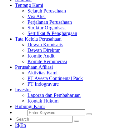
Tentang Kami
Sejarah Perusahaan
Visi Aksi
Perjalanan Perusahaan
Struktur Organisasi
Sertifikat & Penghargaan
Tata Kelola Perusahaan
Dewan Komisaris
Dewan Direktur
Komite Audit
Komite Remunerasi
Perusahaan Afiliasi
Aktivitas Kami
PT Avesta Continental Pack
PT Indogravure
Investor
Laporan dan Pembaharuan
Kontak Hukum
Hubungi Kami
Id
/
En